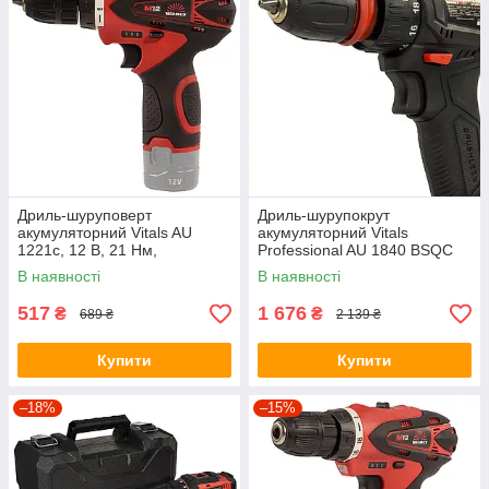
Дриль-шуруповерт
Дриль-шурупокрут
акумуляторний Vitals AU
акумуляторний Vitals
1221c, 12 В, 21 Нм,
Professional AU 1840 BSQC
швидкозатискний 3-
SmartLine+ (без АКБ)
В наявності
В наявності
кулачковий патрон (без АКБ і
ЗП)
517
1 676
₴
₴
689 ₴
2 139 ₴
Купити
Купити
–18%
–15%