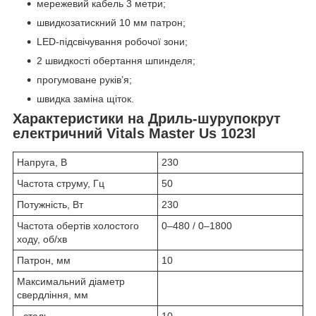
мережевий кабель 3 метри;
швидкозатискний 10 мм патрон;
LED-підсвічування робочої зони;
2 швидкості обертання шпинделя;
прогумоване руків’я;
швидка заміна щіток.
Характеристики на Дриль-шурупокрут
електричний Vitals Master Us 1023l
Напруга, В
230
Частота струму, Гц
50
Потужність, Вт
230
Частота обертів холостого
0‒480 / 0‒1800
ходу, об/хв
Патрон, мм
10
Максимальний діаметр
свердління, мм