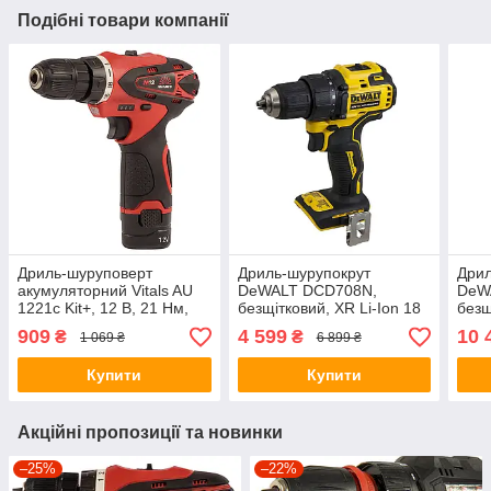
Подібні товари компанії
Дриль-шуруповерт
Дриль-шурупокрут
Дрил
акумуляторний Vitals AU
DeWALT DCD708N,
DeW
1221c Kit+, 12 В, 21 Нм,
безщітковий, XR Li-Ion 18
безщ
швидкозатискний патрон
В, 65 Нм, 450-1650 об/хв,
XR L
909
4 599
10 
₴
₴
1 069 ₴
6 899 ₴
10 мм, 2 АКБ 1.5 Аг
патрон 13 мм
550-
швидкозатискний, кількість
мм ш
Купити
Купити
Акційні пропозиції та новинки
–25%
–22%