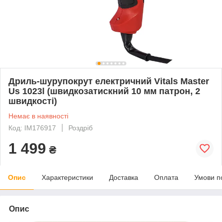
Дриль-шурупокрут електричний Vitals Master
Us 1023l (швидкозатискний 10 мм патрон, 2
швидкості)
Немає в наявності
Код: IM176917
Роздріб
1 499
₴
Опис
Характеристики
Доставка
Оплата
Умови п
Опис