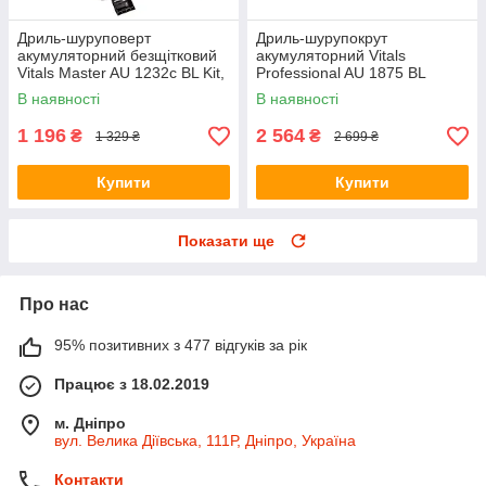
Дриль-шуруповерт
Дриль-шурупокрут
акумуляторний безщітковий
акумуляторний Vitals
Vitals Master AU 1232c BL Kit,
Professional AU 1875 BL
швидкозатискний патрон, 32
SmartLine+, 75 Нм,
В наявності
В наявності
Нм, батарея 2 Аг, кейс
безщітковий двигун (без АКБ і
ЗП)
1 196
2 564
₴
₴
1 329 ₴
2 699 ₴
Купити
Купити
Показати ще
Про нас
95% позитивних з 477 відгуків за рік
Працює з 18.02.2019
м. Дніпро
вул. Велика Діївська, 111Р, Дніпро, Україна
Контакти