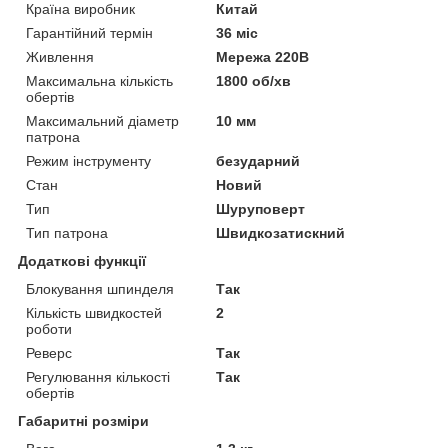
Країна виробник
Китай
Гарантійний термін
36 міс
Живлення
Мережа 220В
Максимальна кількість
1800 об/хв
обертів
Максимальний діаметр
10 мм
патрона
Режим інструменту
безударний
Стан
Новий
Тип
Шуруповерт
Тип патрона
Швидкозатискний
Додаткові функції
Блокування шпинделя
Так
Кількість швидкостей
2
роботи
Реверс
Так
Регулювання кількості
Так
обертів
Габаритні розміри