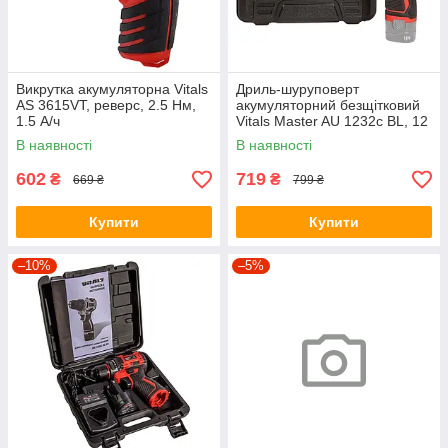
Викрутка акумуляторна Vitals
Дриль-шуруповерт
AS 3615VT, реверс, 2.5 Нм,
акумуляторний безщітковий
1.5 А/ч
Vitals Master AU 1232c BL, 12
В, 32 Нм, кейс (без АКБ та
В наявності
В наявності
ЗУ)
602
719
₴
₴
669 ₴
799 ₴
Купити
Купити
–10%
–5%