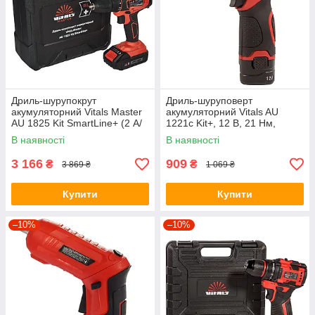
Дриль-шурупокрут
Дриль-шуруповерт
акумуляторний Vitals Master
акумуляторний Vitals AU
AU 1825 Kit SmartLine+ (2 А/
1221c Kit+, 12 В, 21 Нм,
ч, 25 Нм) +БЕЗКОШТОВНА
швидкозатискний патрон 10
В наявності
В наявності
ДОСТАВКА!
мм, 2 АКБ 1.5 Аг
3 166
909
₴
₴
3 869 ₴
1 069 ₴
Купити
Купити
–10%
–10%