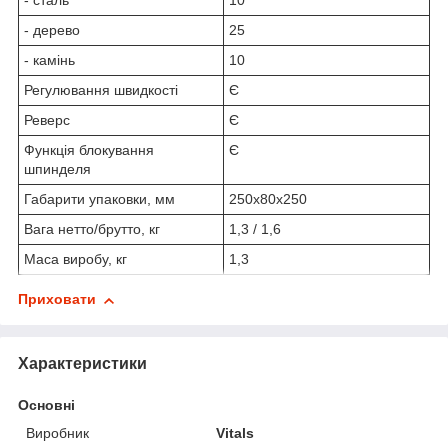
- сталь
10
- дерево
25
- камінь
10
Регулювання швидкості
Є
Реверс
Є
Функція блокування
Є
шпинделя
Габарити упаковки, мм
250х80х250
Вага нетто/брутто, кг
1,3 / 1,6
Маса виробу, кг
1,3
Приховати
Характеристики
Основні
Виробник
Vitals