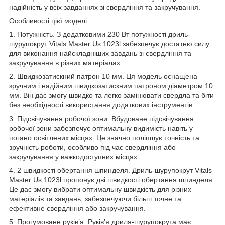
надійність у всіх завданнях зі свердління та закручування.
Особливості цієї моделі:
1. Потужність. З додатковими 230 Вт потужності дриль-
шурупокрут Vitals Master Us 1023l забезпечує достатню силу
для виконання найскладніших завдань зі свердління та
закручування в різних матеріалах.
2. Швидкозатискний патрон 10 мм. Ця модель оснащена
зручним і надійним швидкозатискним патроном діаметром 10
мм. Він дає змогу швидко та легко замінювати свердла та біти
без необхідності використання додаткових інструментів.
3. Підсвічування робочої зони. Вбудоване підсвічування
робочої зони забезпечує оптимальну видимість навіть у
погано освітлених місцях. Це значно поліпшує точність та
зручність роботи, особливо під час свердління або
закручування у важкодоступних місцях.
4. 2 швидкості обертання шпинделя. Дриль-шурупокрут Vitals
Master Us 1023l пропонує дві швидкості обертання шпинделя.
Це дає змогу вибрати оптимальну швидкість для різних
матеріалів та завдань, забезпечуючи більш точне та
ефективне свердління або закручування.
5. Прогумоване руків’я. Руків’я дриля-шурупокрута має