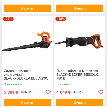
Купити
Купити
–27%
–19%
Садовий пилосос
Пила шабельна мережева
електричний
BLACK+DECKER BES301K,
BLACK+DECKER BEBLV290,
750 Вт
2.9 кВт
В наявності
В наявності
5 889
4 049
₴
₴
8 065 ₴
4 982 ₴
Купити
Купити