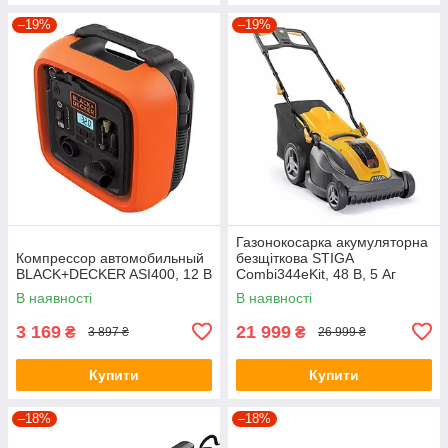
–19%
–19%
Газонокосарка акумуляторна
Компрессор автомобильный
безщіткова STIGA
BLACK+DECKER ASI400, 12 В
Combi344eKit, 48 В, 5 Аг
В наявності
В наявності
3 169
21 999
₴
₴
3 897 ₴
26 999 ₴
Купити
Купити
–18%
–18%