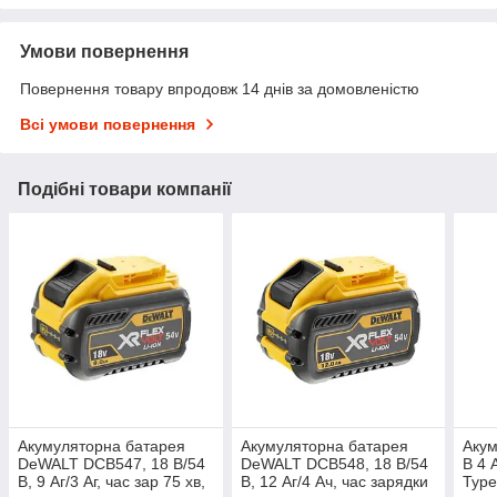
Умови повернення
Повернення товару впродовж 14 днів за домовленістю
Всі умови повернення
Подібні товари компанії
Акумуляторна батарея
Акумуляторна батарея
Акум
DeWALT DCB547, 18 В/54
DeWALT DCB548, 18 В/54
В 4 
В, 9 Аг/3 Аг, час зар 75 хв,
В, 12 Аг/4 Ач, час зарядки
Type