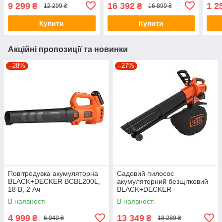
вага 1.46 кг. Літій-іонна
120 хв, вага 1.46 кг. Літій-
6386
9 299
16 392
1 2
₴
₴
12 299 ₴
16 899 ₴
іонна
Купити
Купити
Акційні пропозиції та новинки
–28%
–27%
Повітродувка акумуляторна
Садовий пилосос
BLACK+DECKER BCBL200L,
акумуляторний безщітковий
18 В, 2 Ач
BLACK+DECKER
BCBLV3625L1, 36 В, 2.5 Ач
В наявності
В наявності
4 999
13 349
₴
₴
6 949 ₴
18 289 ₴