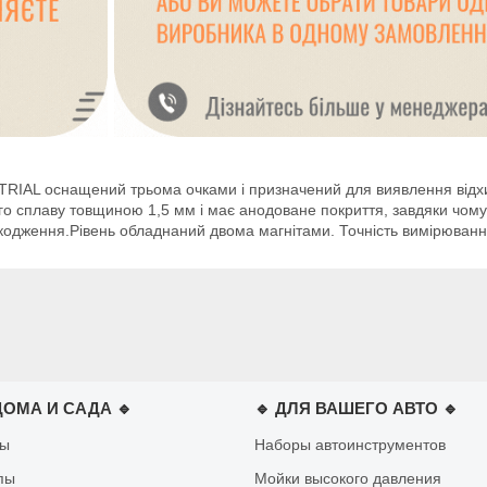
RIAL оснащений трьома очками і призначений для виявлення відхил
ого сплаву товщиною 1,5 мм і має анодоване покриття, завдяки чом
шкодження.Рівень обладнаний двома магнітами. Точність вимірюван
ДОМА И САДА 🔹
🔹 ДЛЯ ВАШЕГО АВТО 🔹
лы
Наборы автоинструментов
пы
Мойки высокого давления