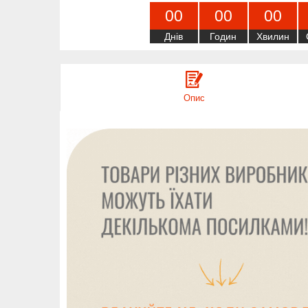
0
0
0
0
0
0
Днів
Годин
Хвилин
Опис