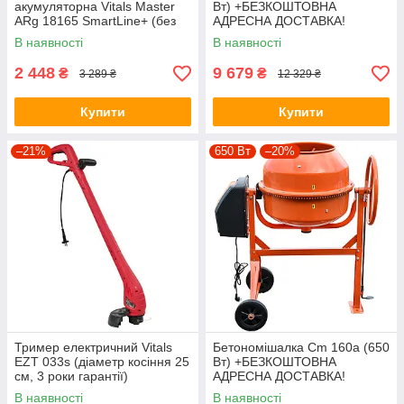
акумуляторна Vitals Master
Вт) +БЕЗКОШТОВНА
ARg 18165 SmartLine+ (без
АДРЕСНА ДОСТАВКА!
АКБ та ЗП)
(виносної підшипник на рамі,
В наявності
В наявності
140 л) Vitals
2 448
9 679
₴
₴
3 289 ₴
12 329 ₴
Купити
Купити
–21%
650 Вт
–20%
Тример електричний Vitals
Бетономішалка Cm 160a (650
EZT 033s (діаметр косіння 25
Вт) +БЕЗКОШТОВНА
см, 3 роки гарантії)
АДРЕСНА ДОСТАВКА!
(виносної підшипник в рамі,
В наявності
В наявності