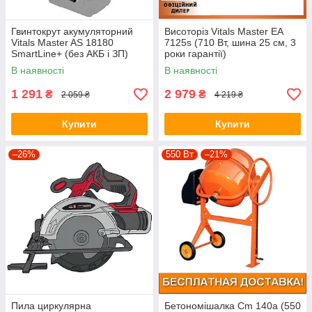
Гвинтокрут акумуляторний
Висоторіз Vitals Master EA
Vitals Master AS 18180
7125s (710 Вт, шина 25 см, 3
SmartLine+ (без АКБ і ЗП)
роки гарантії)
В наявності
В наявності
1 291
2 979
₴
₴
2 059 ₴
4 219 ₴
Купити
Купити
–26%
550 Вт
–21%
Пила циркулярна
Бетономішалка Cm 140a (550