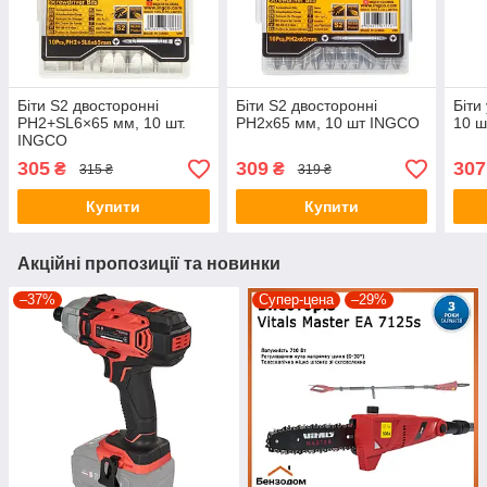
Біти S2 двосторонні
Біти S2 двосторонні
Біти
PH2+SL6×65 мм, 10 шт.
РН2х65 мм, 10 шт INGCO
10 ш
INGCO
305
309
307
₴
₴
315 ₴
319 ₴
Купити
Купити
Акційні пропозиції та новинки
–37%
Супер-цена
–29%