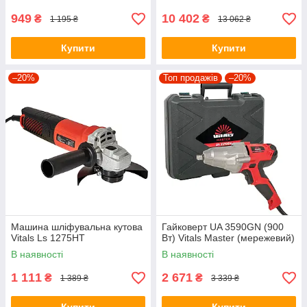
160 л) Vitals
949
10 402
₴
₴
1 195 ₴
13 062 ₴
Купити
Купити
–20%
Топ продажів
–20%
Машина шліфувальна кутова
Гайковерт UA 3590GN (900
Vitals Ls 1275HT
Вт) Vitals Master (мережевий)
В наявності
В наявності
1 111
2 671
₴
₴
1 389 ₴
3 339 ₴