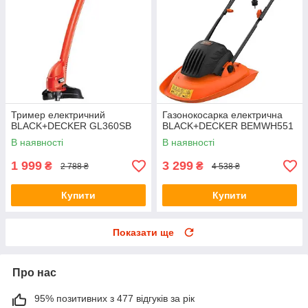
Тример електричний
Газонокосарка електрична
BLACK+DECKER GL360SB
BLACK+DECKER BEMWH551
В наявності
В наявності
1 999
3 299
₴
₴
2 788 ₴
4 538 ₴
Купити
Купити
Показати ще
Про нас
95% позитивних з 477 відгуків за рік