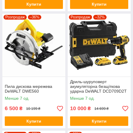
Купити
Купити
Розпродаж
–36%
Розпродаж
–32%
Дриль-шуруповерт
Пила дискова мережева
акумуляторна безщіткова
DeWALT DWE560
ударна DeWALT DCD709D2T
Менше 7 од.
Менше 7 од.
6 500
10 000
₴
₴
10 199 ₴
14 699 ₴
Купити
Купити