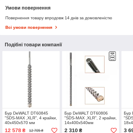
Умови повернення
Повернення товару впродовж 14 днів за домовленістю
Всі умови повернення
Подібні товари компанії
Бур DeWALT DT60845
Бур DeWALT DT60806
Бур
"SDS-MAX ,XLR", 4 крайки,
"SDS-MAX ,XLR", 2 крайки,
"SDS
40x450x570 мм
14x400x540мм
18x
12 578
2 310
3 6
₴
₴
12 705 ₴