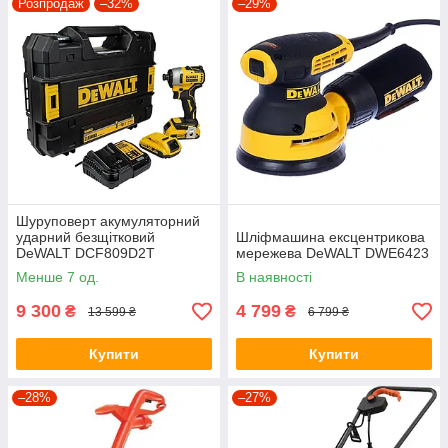
Розпродаж
–32%
–29%
Шуруповерт акумуляторний
ударний безщітковий
Шліфмашина ексцентрикова
DeWALT DCF809D2T
мережева DeWALT DWE6423
Менше 7 од.
В наявності
9 300
4 799
₴
₴
13 599 ₴
6 799 ₴
Купити
Купити
–28%
–27%