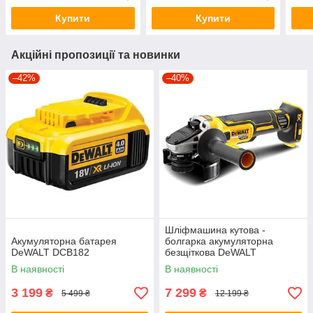
Купити
Купити
Акційні пропозиції та новинки
–42%
–40%
Шліфмашина кутова -
Акумуляторна батарея
болгарка акумуляторна
DeWALT DCB182
безщіткова DeWALT
DCG405N
В наявності
В наявності
3 199
7 299
₴
₴
5 499 ₴
12 199 ₴