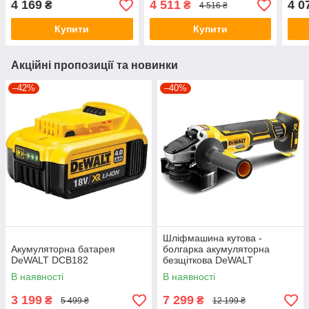
4 169
4 511
4 0
₴
₴
4 516 ₴
Купити
Купити
Акційні пропозиції та новинки
–42%
–40%
Шліфмашина кутова -
Акумуляторна батарея
болгарка акумуляторна
DeWALT DCB182
безщіткова DeWALT
DCG405N
В наявності
В наявності
3 199
7 299
₴
₴
5 499 ₴
12 199 ₴