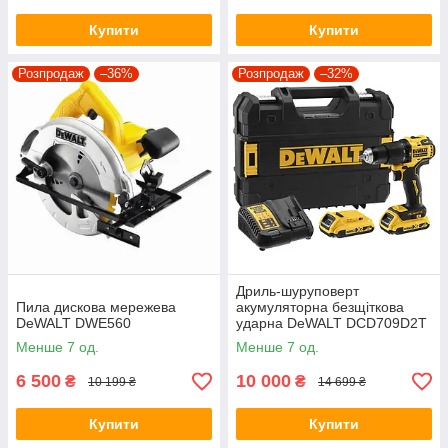
Купити
Купити
Розпродаж
–36%
Розпродаж
–32%
Дриль-шуруповерт
Пила дискова мережева
акумуляторна безщіткова
DeWALT DWE560
ударна DeWALT DCD709D2T
Менше 7 од.
Менше 7 од.
6 500
10 000
₴
₴
10 199 ₴
14 699 ₴
Купити
Купити