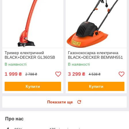
Тример електричний
Газонокосарка електрична
BLACK+DECKER GL360SB
BLACK+DECKER BEMWH551
В наявності
В наявності
1 999
3 299
₴
₴
2 788 ₴
4 538 ₴
Купити
Купити
Показати ще
Про нас