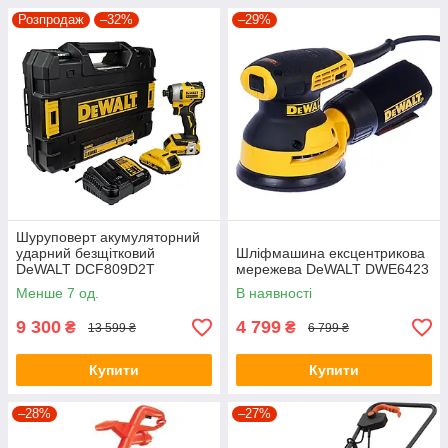
Розпродаж
–32%
–29%
Шуруповерт акумуляторний
ударний безщітковий
Шліфмашина ексцентрикова
DeWALT DCF809D2T
мережева DeWALT DWE6423
Менше 7 од.
В наявності
9 300
4 799
₴
₴
13 599 ₴
6 799 ₴
Купити
Купити
–28%
–27%