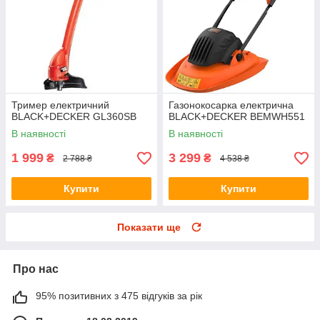
Тример електричний
Газонокосарка електрична
BLACK+DECKER GL360SB
BLACK+DECKER BEMWH551
В наявності
В наявності
1 999
3 299
₴
₴
2 788 ₴
4 538 ₴
Купити
Купити
Показати ще
Про нас
95% позитивних з 475 відгуків за рік