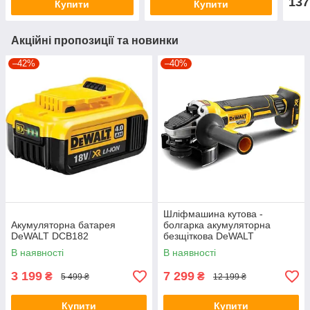
137
Купити
Купити
Акційні пропозиції та новинки
–42%
–40%
Шліфмашина кутова -
Акумуляторна батарея
болгарка акумуляторна
DeWALT DCB182
безщіткова DeWALT
DCG405N
В наявності
В наявності
3 199
7 299
₴
₴
5 499 ₴
12 199 ₴
Купити
Купити