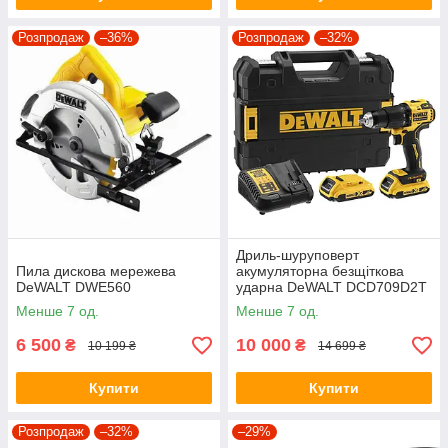
Розпродаж
–36%
Розпродаж
–32%
Дриль-шуруповерт
Пила дискова мережева
акумуляторна безщіткова
DeWALT DWE560
ударна DeWALT DCD709D2T
Менше 7 од.
Менше 7 од.
6 500
10 000
₴
₴
10 199 ₴
14 699 ₴
Купити
Купити
Розпродаж
–32%
–29%