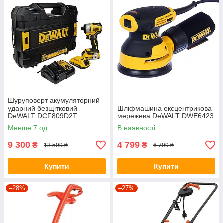
Шуруповерт акумуляторний
ударний безщітковий
Шліфмашина ексцентрикова
DeWALT DCF809D2T
мережева DeWALT DWE6423
Менше 7 од.
В наявності
9 300
4 799
₴
₴
13 599 ₴
6 799 ₴
Купити
Купити
–28%
–27%