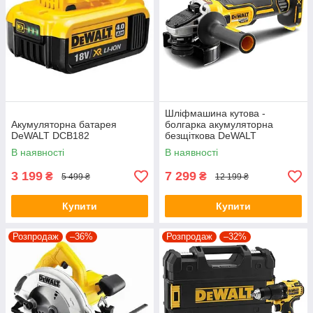
Шліфмашина кутова -
Акумуляторна батарея
болгарка акумуляторна
DeWALT DCB182
безщіткова DeWALT
DCG405N
В наявності
В наявності
3 199
7 299
₴
₴
5 499 ₴
12 199 ₴
Купити
Купити
Розпродаж
–36%
Розпродаж
–32%