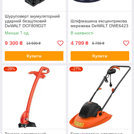
Шуруповерт акумуляторний
ударний безщітковий
Шліфмашина ексцентрикова
DeWALT DCF809D2T
мережева DeWALT DWE6423
Менше 7 од.
В наявності
9 300
4 799
₴
₴
13 599 ₴
6 799 ₴
Купити
Купити
–28%
–27%