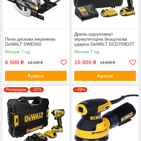
Дриль-шуруповерт
Пила дискова мережева
акумуляторна безщіткова
DeWALT DWE560
ударна DeWALT DCD709D2T
Менше 7 од.
Менше 7 од.
6 500
10 000
₴
₴
10 199 ₴
14 699 ₴
Купити
Купити
Розпродаж
–32%
–29%