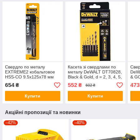
Свердло по металу
Касета зі свердлами по
Cвер
EXTREME2 кобальтовое
металу DeWALT DT70828,
DeW
HSS-CO 9.5x125x78 мм
Black & Gold, d = 2, 3, 4, 5,
& GO
DeWALT DT4964
6, 8 мм, 7 шт.
мм.,
654
552
473
₴
₴
602 ₴
151 
101 
Купити
Купити
Акційні пропозиції та новинки
–42%
–40%