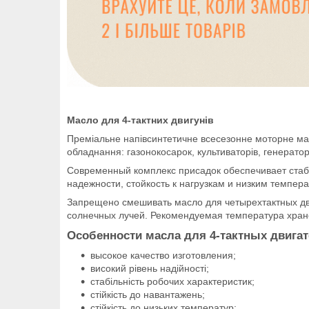
Масло для 4-тактних двигунів
Преміальне напівсинтетичне всесезонне моторне мас
обладнання: газонокосарок, культиваторів, генераторі
Современный комплекс присадок обеспечивает стаби
надежности, стойкость к нагрузкам и низким темпер
Запрещено смешивать масло для четырехтактных д
солнечных лучей. Рекомендуемая температура хран
Особенности масла для 4-тактных двигате
высокое качество изготовления;
високий рівень надійності;
стабільність робочих характеристик;
стійкість до навантажень;
стійкість до низьких температур;