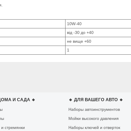
я.
10W-40
від -30 до +40
не вище +60
1
ДОМА И САДА 🔹
🔹 ДЛЯ ВАШЕГО АВТО 🔹
лы
Наборы автоинструментов
пы
Мойки высокого давления
 и стремянки
Наборы ключей и отверток