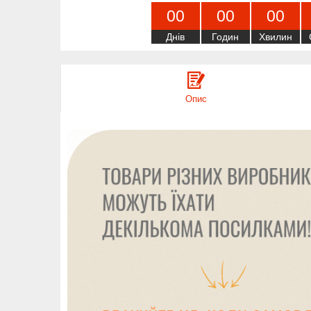
0
0
0
0
0
0
Днів
Годин
Хвилин
Опис