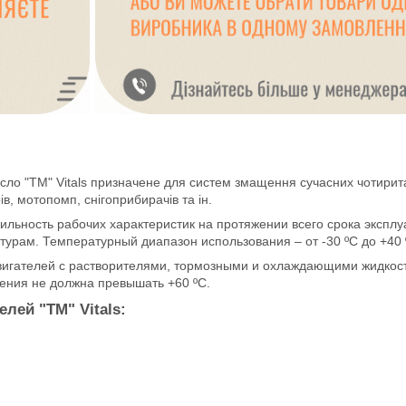
ло "ТМ" Vitals призначене для систем змащення сучасних чотиритак
в, мотопомп, снігоприбирачів та ін.
льность рабочих характеристик на протяжении всего срока эксплу
атурам. Температурный диапазон использования – от -30 ºС до +40 
вигателей с растворителями, тормозными и охлаждающими жидкос
ения не должна превышать +60 ºС.
лей "ТМ" Vitals: